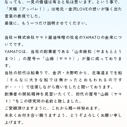
なっても、一見の価値は有ると私は思います。という事で、
「天晴（アッパレ！）」は地元・金沢LOVEの想いが強く出た
言葉の表現でした。
最後に、もう一つだけ説明させてください。
当社＝株式会社ヤマト醤油味噌の社名のYAMATOの由来につ
いてです。
YAMATOは、当社の創業者である「山本藤松（やまもととう
まつ）」の屋号＝「山藤（ヤマト）」が基に成っておりま
す。
当社の初代は船乗りで、金沢・大野町から、北海道までを船
（そんなに大きな船では無かったとおもわれるのです
が・・・）で往復しながら商いをしたと聞いております。
創業者の開拓精神を見習いたくて、初代の屋号“山藤（ヤマ
ト）”をこの研究所の名前と致しました。
ご愛顧頂けますように、これから精一杯努めます。
末永くお付き合い賜りますよう、どうぞよろしくお願い申し
上げます。