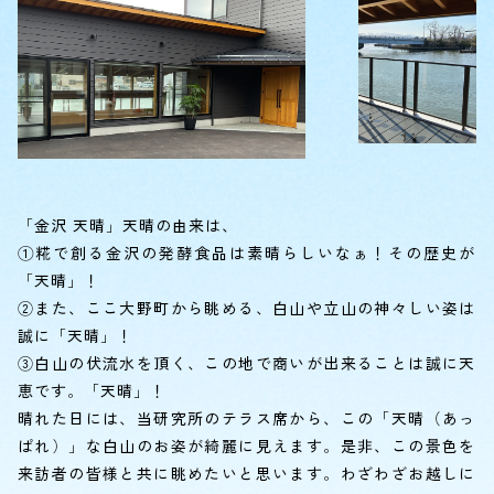
「金沢 天晴」天晴の由来は、
①糀で創る金沢の発酵食品は素晴らしいなぁ！その歴史が
「天晴」！
②また、ここ大野町から眺める、白山や立山の神々しい姿は
誠に「天晴」！
③白山の伏流水を頂く、この地で商いが出来ることは誠に天
恵です。「天晴」！
晴れた日には、当研究所のテラス席から、この「天晴（あっ
ぱれ）」な白山のお姿が綺麗に見えます。是非、この景色を
来訪者の皆様と共に眺めたいと思います。わざわざお越しに