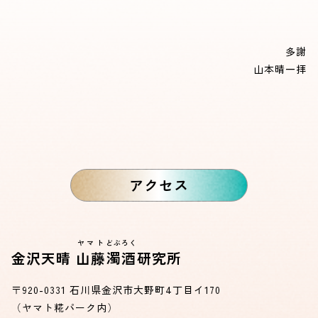
多謝
山本晴一拝
アクセス
ヤマト
どぶろく
金沢天晴
山藤
濁酒
研究所
〒920-0331 石川県金沢市大野町4丁目イ170
（ヤマト糀パーク内）